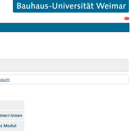
rbaum
hmer/-innen
es Modul