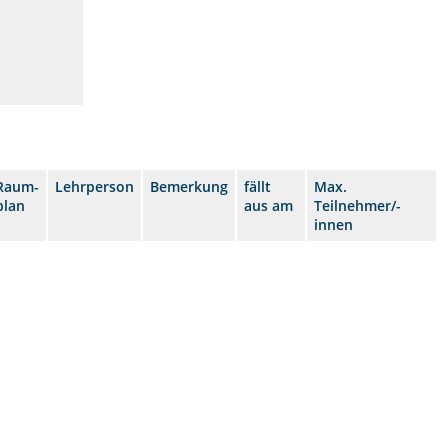
Raum-
Lehrperson
Bemerkung
fällt
Max.
plan
aus am
Teilnehmer/-
innen