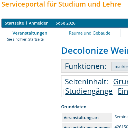
Serviceportal für Studium und Lehre
S
tartseite
A
nmelden
SoSe 2026
Veranstaltungen
Räume und Gebäude
Sie sind hier:
Startseite
Decolonize Weim
Funktionen:
Seiteninhalt:
Gru
Studiengänge
Ei
Grunddaten
Semin
Veranstaltungsart
42615
Veranstaltungsnummer