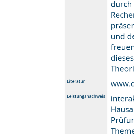
durch 
Reche
präsen
und d
freuen
diese
Theori
www.d
Literatur
intera
Leistungsnachweis
Hausar
Prüfun
Themen