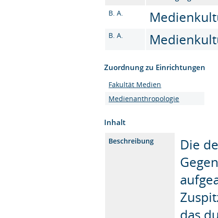
B. A.
Medienkultu
B. A.
Medienkultu
Zuordnung zu Einrichtungen
Fakultät Medien
Medienanthropologie
Inhalt
Die de
Beschreibung
Gegen
aufgea
Zuspi
das du