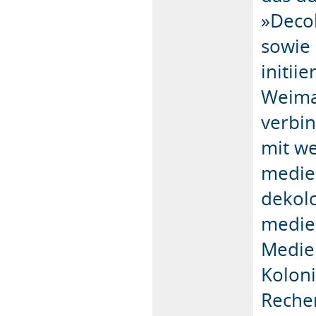
»Deco
sowie
initii
Weimar
verbin
mit w
medien
dekolo
medien
Medien
Koloni
Recher