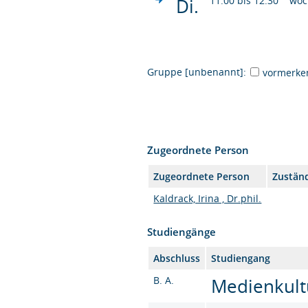
Di.
11:00 bis 12:30
wöc
Gruppe [unbenannt]:
vormerke
Zugeordnete Person
Zugeordnete Person
Zuständ
Kaldrack, Irina , Dr.phil.
Studiengänge
Abschluss
Studiengang
B. A.
Medienkultu