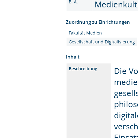
B. A.
Medienkultu
Zuordnung zu Einrichtungen
Fakultät Medien
Gesellschaft und Digitalisierung
Inhalt
Die Vo
Beschreibung
medien
gesell
philos
digita
versc
Einsat