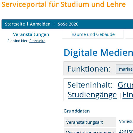
Serviceportal für Studium und Lehre
S
tartseite
A
nmelden
SoSe 2026
Veranstaltungen
Räume und Gebäude
Sie sind hier:
Startseite
Digitale Medien
Funktionen:
Seiteninhalt:
Gru
Studiengänge
Ei
Grunddaten
Vorles
Veranstaltungsart
42615
Veranstaltungsnummer