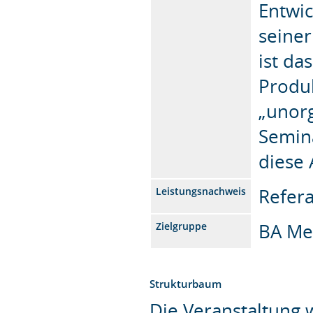
Entwic
seiner
ist da
Produ
„unor
Semina
diese
Refera
Leistungsnachweis
BA Me
Zielgruppe
Strukturbaum
Die Veranstaltung