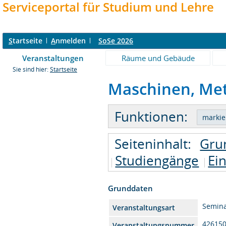
Serviceportal für Studium und Lehre
S
tartseite
A
nmelden
SoSe 2026
Veranstaltungen
Räume und Gebäude
Sie sind hier:
Startseite
Maschinen, Met
Funktionen:
Seiteninhalt:
Gru
Studiengänge
Ei
Grunddaten
Semin
Veranstaltungsart
42615
Veranstaltungsnummer