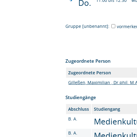
Do.
11:00 bis 12:30
wö
Gruppe [unbenannt]:
vormerke
Zugeordnete Person
Zugeordnete Person
Gilleßen, Maximilian , Dr.phil. M.
Studiengänge
Abschluss
Studiengang
B. A.
Medienkultu
B. A.
Medienkultu