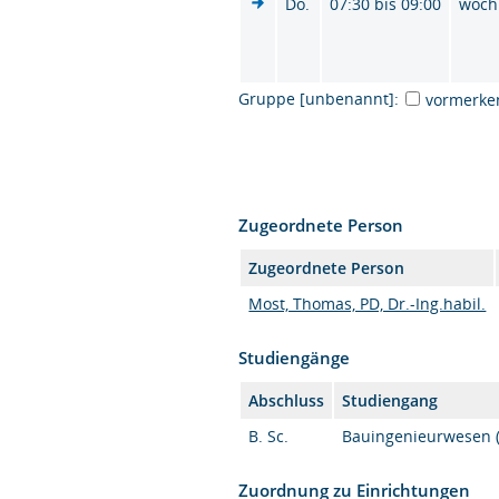
Do.
07:30 bis 09:00
wöch
Gruppe [unbenannt]:
vormerke
Zugeordnete Person
Zugeordnete Person
Most, Thomas, PD, Dr.-Ing.habil.
Studiengänge
Abschluss
Studiengang
B. Sc.
Bauingenieurwesen (
Zuordnung zu Einrichtungen