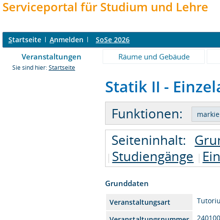
Serviceportal für Studium und Lehre
S
tartseite
A
nmelden
SoSe 2026
Veranstaltungen
Räume und Gebäude
Sie sind hier:
Startseite
Statik II - Einze
Funktionen:
Seiteninhalt:
Gru
Studiengänge
Ei
Grunddaten
Tutori
Veranstaltungsart
24010
Veranstaltungsnummer