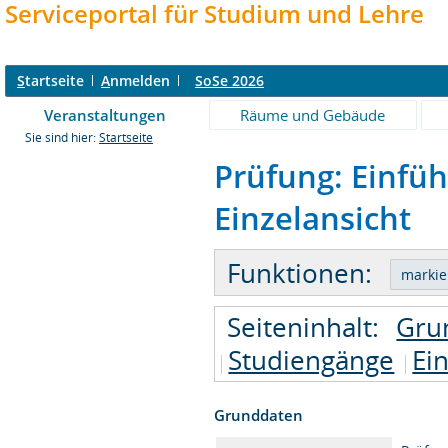
Serviceportal für Studium und Lehre
S
tartseite
A
nmelden
SoSe 2026
Veranstaltungen
Räume und Gebäude
Sie sind hier:
Startseite
Prüfung: Einfüh
Einzelansicht
Funktionen:
Seiteninhalt:
Gru
Studiengänge
Ei
Grunddaten