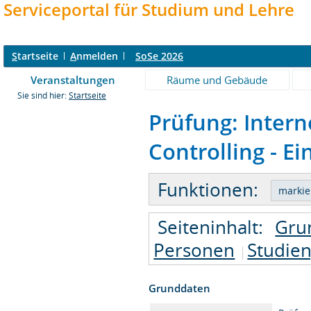
Serviceportal für Studium und Lehre
S
tartseite
A
nmelden
SoSe 2026
Veranstaltungen
Räume und Gebäude
Sie sind hier:
Startseite
Prüfung: Inter
Controlling - Ei
Funktionen:
Seiteninhalt:
Gru
Personen
Studie
Grunddaten