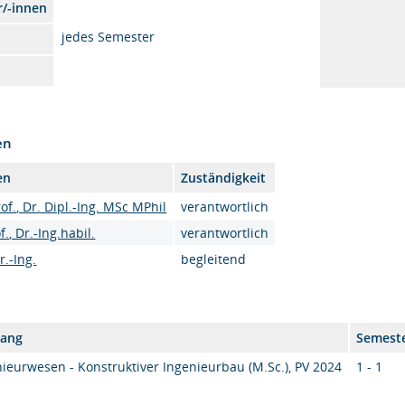
r/-innen
jedes Semester
en
en
Zuständigkeit
of., Dr. Dipl.-Ing. MSc MPhil
verantwortlich
., Dr.-Ing.habil.
verantwortlich
.-Ing.
begleitend
gang
Semest
ieurwesen - Konstruktiver Ingenieurbau (M.Sc.), PV 2024
1 - 1