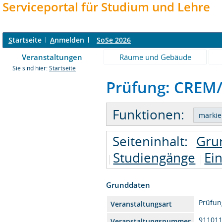
Serviceportal für Studium und Lehre
S
tartseite
A
nmelden
SoSe 2026
Veranstaltungen
Räume und Gebäude
Sie sind hier:
Startseite
Prüfung: CREM/
Funktionen:
Seiteninhalt:
Gru
Studiengänge
Ei
Grunddaten
Prüfun
Veranstaltungsart
91101
Veranstaltungsnummer