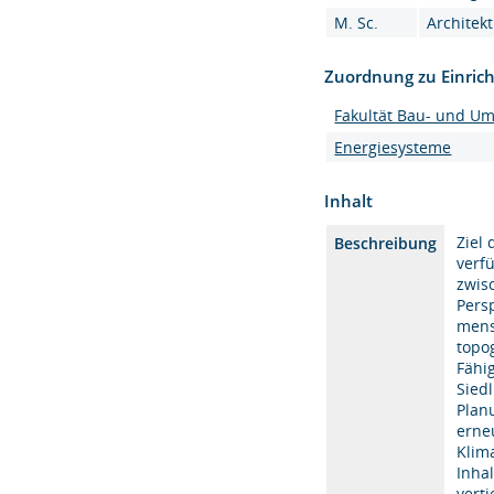
M. Sc.
Architekt
Zuordnung zu Einric
Fakultät Bau- und U
Energiesysteme
Inhalt
Ziel
Beschreibung
verf
zwis
Pers
mens
topo
Fähi
Sied
Plan
erne
Klim
Inha
verti