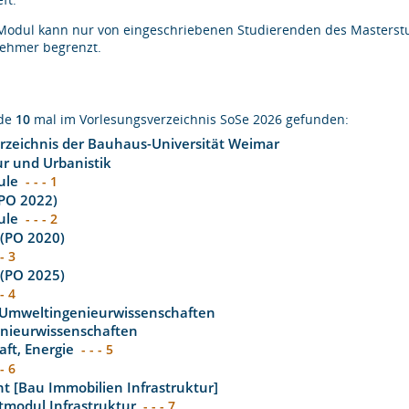
Modul kann nur von eingeschriebenen Studierenden des Masterstud
nehmer begrenzt.
rde
10
mal im Vorlesungsverzeichnis SoSe 2026 gefunden:
rzeichnis der Bauhaus-Universität Weimar
ur und Urbanistik
ule
- - - 1
(PO 2022)
ule
- - - 2
 (PO 2020)
 - 3
 (PO 2025)
 - 4
 Umweltingenieurwissenschaften
enieurwissenschaften
aft, Energie
- - - 5
 - 6
 [Bau Immobilien Infrastruktur]
tmodul Infrastruktur
- - - 7