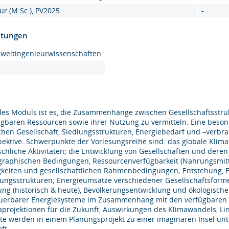
ur (M.Sc.), PV2025
-
htungen
mweltingenieurwissenschaften
 des Moduls ist es, die Zusammenhänge zwischen Gesellschaftsst
ügbaren Ressourcen sowie ihrer Nutzung zu vermitteln. Eine bes
chen Gesellschaft, Siedlungsstrukturen, Energiebedarf und –verbra
pektive. Schwerpunkte der Vorlesungsreihe sind: das globale Kli
chliche Aktivitäten; die Entwicklung von Gesellschaften und deren
graphischen Bedingungen, Ressourcenverfügbarkeit (Nahrungsmittel
gkeiten und gesellschaftlichen Rahmenbedingungen; Entstehung,
lungsstrukturen; Energieumsätze verschiedener Gesellschaftsforme
ung (historisch & heute), Bevölkerungsentwicklung und ökologisc
uerbarer Energiesysteme im Zusammenhang mit den verfügbaren R
aprojektionen für die Zukunft, Auswirkungen des Klimawandels, Li
lte werden in einem Planungsprojekt zu einer imaginären Insel 
eft.