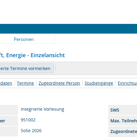
Personen
t, Energie - Einzelansicht
daten
Termine
Zugeordnete Person
Studiengänge
Einricht
Integrierte Vorlesung
SWS
951002
mer
Max. Teilne
SoSe 2026
Zugeordnet