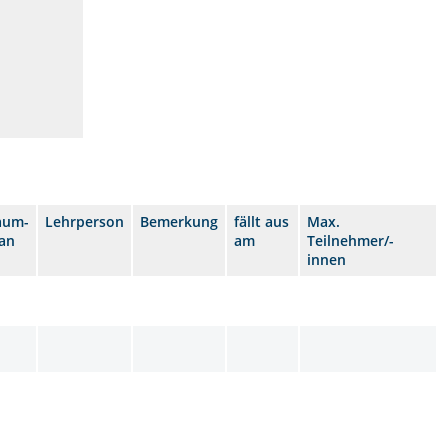
aum-
Lehrperson
Bemerkung
fällt aus
Max.
lan
am
Teilnehmer/-
innen