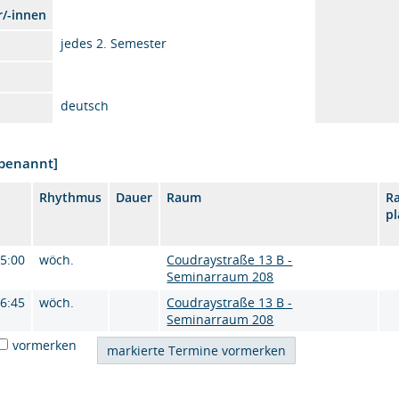
r/-innen
jedes 2. Semester
deutsch
nbenannt]
Rhythmus
Dauer
Raum
R
p
15:00
wöch.
Coudraystraße 13 B -
Seminarraum 208
16:45
wöch.
Coudraystraße 13 B -
Seminarraum 208
vormerken