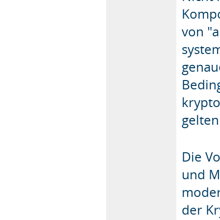
Kompon
von "a
system
genaue
Bedin
krypt
gelten
Die Vo
und M
moder
der K