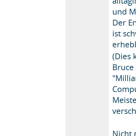
alltäg
und M
Der E
ist sc
erhebl
(Dies 
Bruce 
"Milli
Compu
Meiste
versc
Nicht 