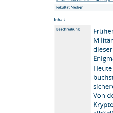
Fakultät Medien
Inhalt
Früher
Beschreibung
Militä
diese
Enigma
Heute 
buchst
siche
Von de
Krypto