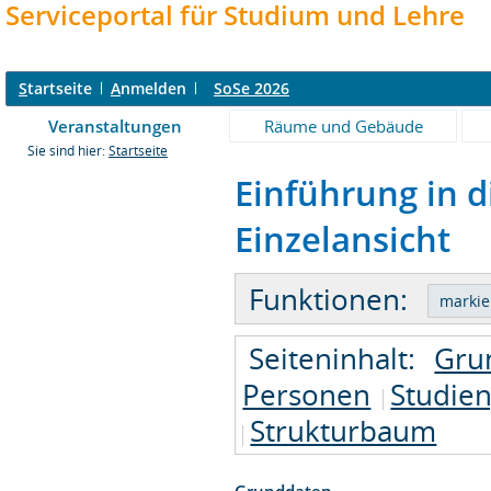
Serviceportal für Studium und Lehre
S
tartseite
A
nmelden
SoSe 2026
Veranstaltungen
Räume und Gebäude
Sie sind hier:
Startseite
Einführung in 
Einzelansicht
Funktionen:
Seiteninhalt:
Gru
Personen
Studie
Strukturbaum
Grunddaten