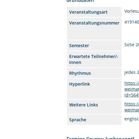
Vorles
Veranstaltungsart
41914
Veranstaltungsnummer
SoSe 2
Semester
Erwartete Teilnehmer/-
innen
jedes 
Rhythmus
https:
Hyperlink
weimar
id=564
https:
Weitere Links
weimar
englis
Sprache
Termine Gruppe: [unbenannt]