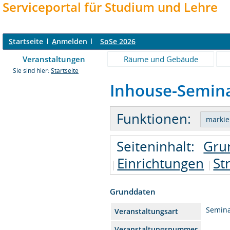
Serviceportal für Studium und Lehre
S
tartseite
A
nmelden
SoSe 2026
Veranstaltungen
Räume und Gebäude
Sie sind hier:
Startseite
Inhouse-Seminar
Funktionen:
Seiteninhalt:
Gru
Einrichtungen
St
Grunddaten
Semin
Veranstaltungsart
Veranstaltungsnummer