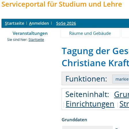
Serviceportal für Studium und Lehre
S
tartseite
A
nmelden
SoSe 2026
Veranstaltungen
Räume und Gebäude
Sie sind hier:
Startseite
Tagung der Gese
Christiane Kraft
Funktionen:
Seiteninhalt:
Gru
Einrichtungen
St
Grunddaten