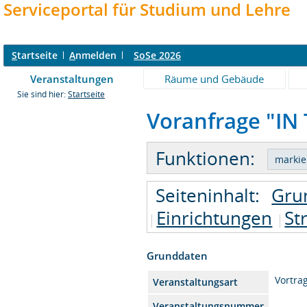
Serviceportal für Studium und Lehre
S
tartseite
A
nmelden
SoSe 2026
Veranstaltungen
Räume und Gebäude
Sie sind hier:
Startseite
Voranfrage "IN 
Funktionen:
Seiteninhalt:
Gru
Einrichtungen
St
Grunddaten
Vortra
Veranstaltungsart
Veranstaltungsnummer