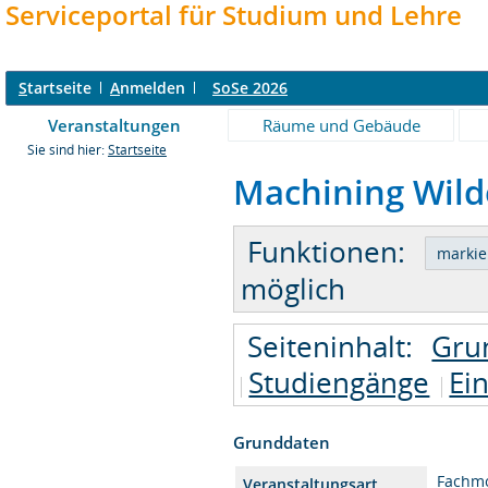
Serviceportal für Studium und Lehre
S
tartseite
A
nmelden
SoSe 2026
Veranstaltungen
Räume und Gebäude
Sie sind hier:
Startseite
Machining Wilde
Funktionen:
möglich
Seiteninhalt:
Gru
Studiengänge
Ei
Grunddaten
Fachm
Veranstaltungsart