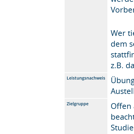
Vorbe
Wer ti
dem se
stattf
z.B. d
Übung
Leistungsnachweis
Austel
Offen 
Zielgruppe
beach
Studi