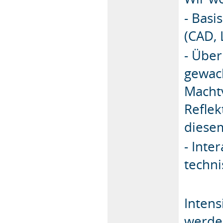
- Basi
(CAD, 
- Übe
gewac
Machtv
Reflek
diese
- Inte
techn
Intens
werden