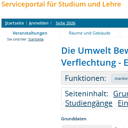
Serviceportal für Studium und Lehre
S
tartseite
A
nmelden
SoSe 2026
Veranstaltungen
Räume und Gebäude
Sie sind hier:
Startseite
Die Umwelt Bew
Verflechtung - 
Funktionen:
Seiteninhalt:
Gru
Studiengänge
Ei
Grunddaten