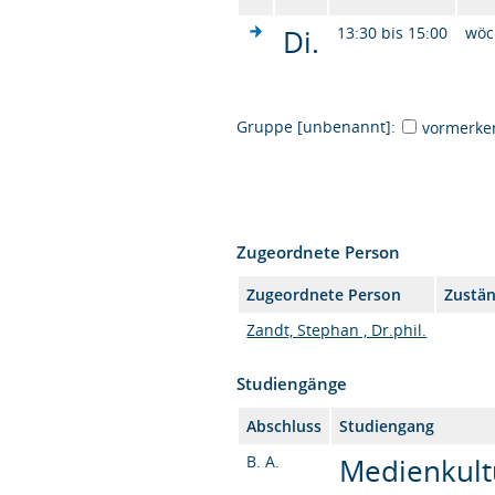
Di.
13:30 bis 15:00
wöc
Gruppe [unbenannt]:
vormerke
Zugeordnete Person
Zugeordnete Person
Zustän
Zandt, Stephan , Dr.phil.
Studiengänge
Abschluss
Studiengang
B. A.
Medienkultu