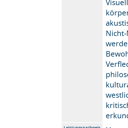
Visuel
körper
akust
Nicht-
werde
Bewoh
Verfl
philos
kultur
westl
kritis
erkun
Leistungsnachweis