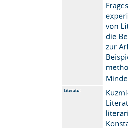
Frages
exper
von Li
die Be
zur Ar
Beispi
metho
Minde
Kuzmic
Literatur
Litera
litera
Konst