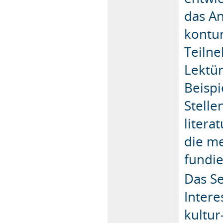
das An
kontur
Teiln
Lektür
Beispi
Stelle
litera
die m
fundi
Das Se
Intere
kultu