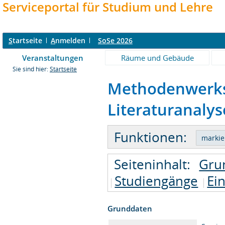
Serviceportal für Studium und Lehre
S
tartseite
A
nmelden
SoSe 2026
Veranstaltungen
Räume und Gebäude
Sie sind hier:
Startseite
Methodenwerkst
Literaturanalyse
Funktionen:
Seiteninhalt:
Gru
Studiengänge
Ei
Grunddaten