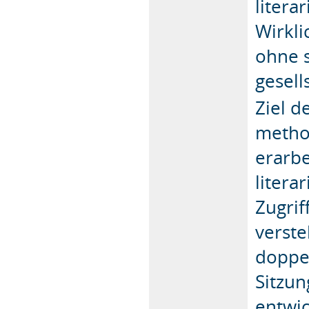
litera
Wirkli
ohne s
gesell
Ziel d
metho
erarbe
litera
Zugrif
verste
doppel
Sitzun
entwic