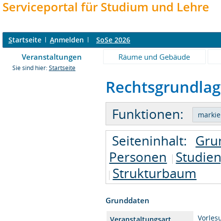
Serviceportal für Studium und Lehre
S
tartseite
A
nmelden
SoSe 2026
Veranstaltungen
Räume und Gebäude
Sie sind hier:
Startseite
Rechtsgrundlage
Funktionen:
Seiteninhalt:
Gru
Personen
Studie
Strukturbaum
Grunddaten
Vorles
Veranstaltungsart