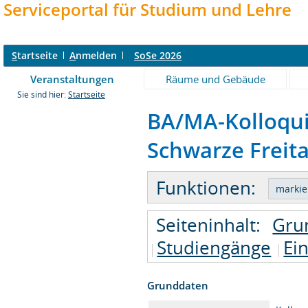
Serviceportal für Studium und Lehre
S
tartseite
A
nmelden
SoSe 2026
Veranstaltungen
Räume und Gebäude
Sie sind hier:
Startseite
BA/MA-Kolloqu
Schwarze Freita
Funktionen:
Seiteninhalt:
Gru
Studiengänge
Ei
Grunddaten