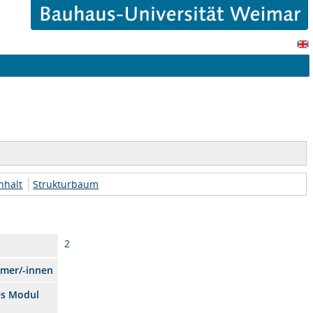
nhalt
Strukturbaum
2
hmer/-innen
es Modul