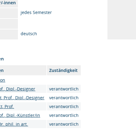
r/-innen
jedes Semester
deutsch
en
en
Zuständigkeit
son
f., Dipl.-Designer
verantwortlich
, Prof., Dipl.-Designer
verantwortlich
t, Prof.
verantwortlich
of., Dipl.-Künstler/in
verantwortlich
r. phil. in art.
verantwortlich