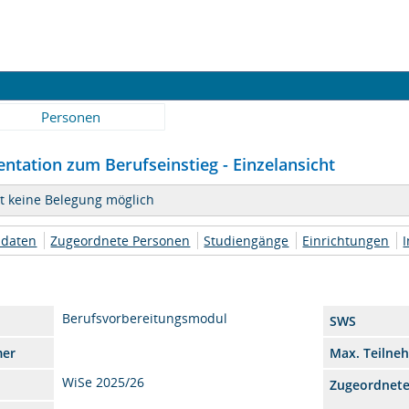
Personen
entation zum Berufseinstieg - Einzelansicht
it keine Belegung möglich
daten
Zugeordnete Personen
Studiengänge
Einrichtungen
I
Berufsvorbereitungsmodul
SWS
mer
Max. Teilne
WiSe 2025/26
Zugeordnet