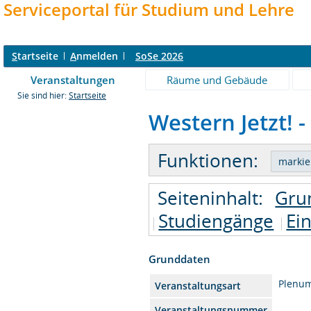
Serviceportal für Studium und Lehre
S
tartseite
A
nmelden
SoSe 2026
Veranstaltungen
Räume und Gebäude
Sie sind hier:
Startseite
Western Jetzt! -
Funktionen:
Seiteninhalt:
Gru
Studiengänge
Ei
Grunddaten
Plenu
Veranstaltungsart
Veranstaltungsnummer