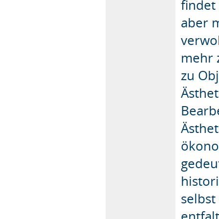
findet
aber 
verwo
mehr 
zu Ob
Ästhet
Bearbe
Ästhet
ökono
gedeu
histo
selbst
entfal