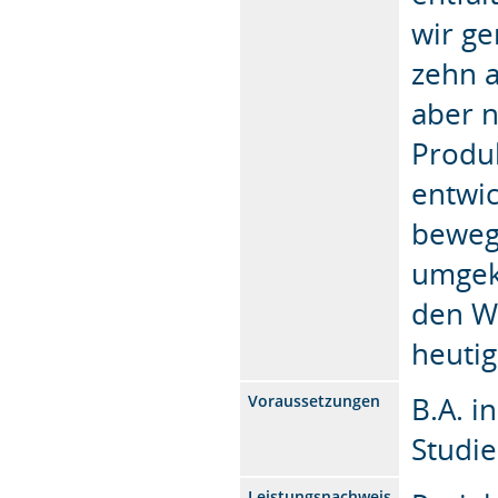
wir g
zehn 
aber n
Produk
entwic
bewegt
umgeke
den We
heutig
B.A. i
Voraussetzungen
Studi
Leistungsnachweis