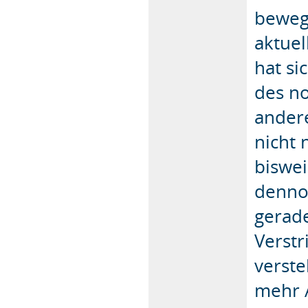
bewegt
aktuel
hat s
des n
andere
nicht
biswei
denno
gerade
Verstr
verst
mehr 