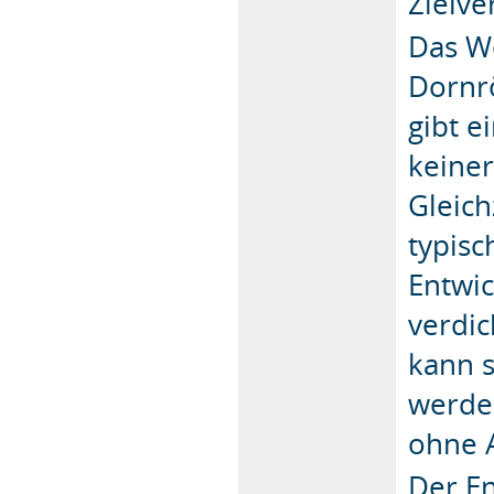
Zielve
Das We
Dornrö
gibt e
keine
Gleich
typisc
Entwi
verdi
kann s
werden
ohne 
Der En