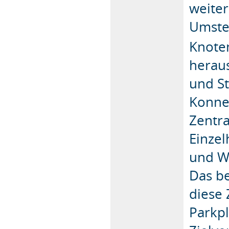
weite
Umste
Knote
heraus
und St
Konnek
Zentra
Einze
und W
Das be
diese 
Parkpl