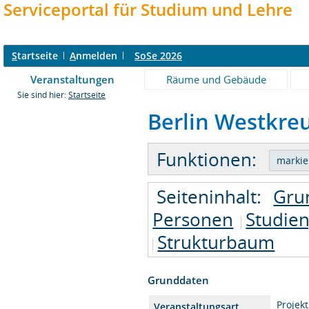
Serviceportal für Studium und Lehre
S
tartseite
A
nmelden
SoSe 2026
Veranstaltungen
Räume und Gebäude
Sie sind hier:
Startseite
Berlin Westkreu
Funktionen:
Seiteninhalt:
Gru
Personen
Studie
Strukturbaum
Grunddaten
Projek
Veranstaltungsart