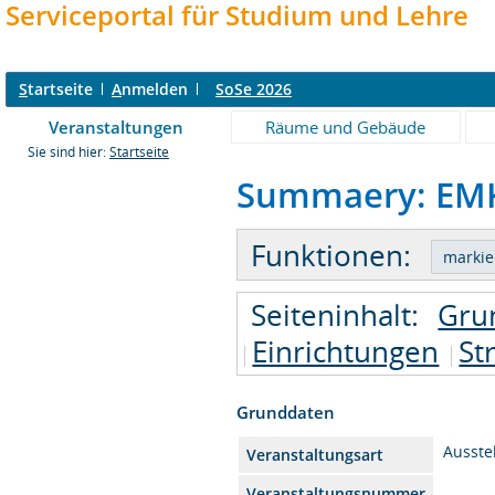
Serviceportal für Studium und Lehre
S
tartseite
A
nmelden
SoSe 2026
Veranstaltungen
Räume und Gebäude
Sie sind hier:
Startseite
Summaery: EMK-
Funktionen:
Seiteninhalt:
Gru
Einrichtungen
St
Grunddaten
Ausste
Veranstaltungsart
Veranstaltungsnummer