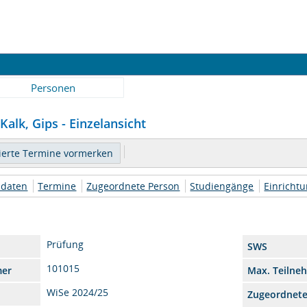
Personen
Kalk, Gips - Einzelansicht
daten
Termine
Zugeordnete Person
Studiengänge
Einricht
Prüfung
SWS
101015
mer
Max. Teilne
WiSe 2024/25
Zugeordnet