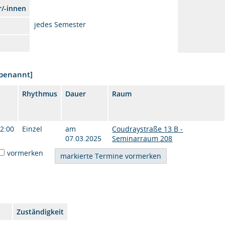
r/-innen
jedes Semester
nbenannt]
Rhythmus
Dauer
Raum
12:00
Einzel
am
Coudraystraße 13 B -
07.03.2025
Seminarraum 208
vormerken
Zuständigkeit