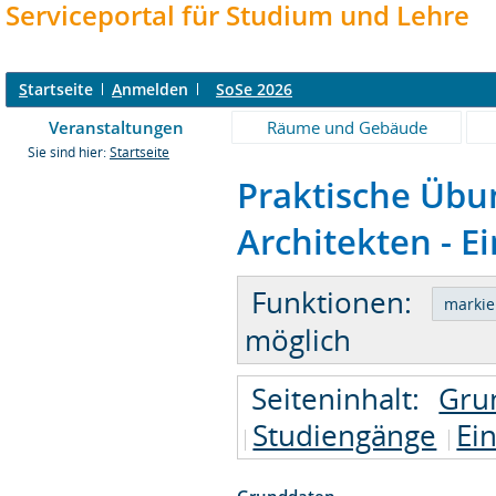
Serviceportal für Studium und Lehre
S
tartseite
A
nmelden
SoSe 2026
Veranstaltungen
Räume und Gebäude
Sie sind hier:
Startseite
Praktische Übu
Architekten - E
Funktionen:
möglich
Seiteninhalt:
Gru
Studiengänge
Ei
Grunddaten