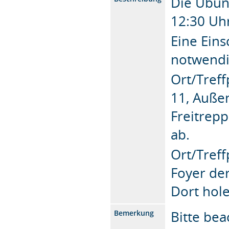
Die Übung
12:30 Uhr
Eine Ein
notwendi
Ort/Tref
11, Auße
Freitrepp
ab.
Ort/Treff
Foyer der
Dort hole
Bitte bea
Bemerkung