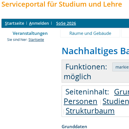
Serviceportal für Studium und Lehre
S
tartseite
A
nmelden
SoSe 2026
Veranstaltungen
Räume und Gebäude
Sie sind hier:
Startseite
Nachhaltiges Ba
Funktionen:
möglich
Seiteninhalt:
Gru
Personen
Studie
Strukturbaum
Grunddaten