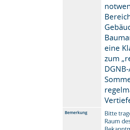
notwen
Bereich
Gebäud
Bauman
eine K
zum „re
DGNB-A
Sommer
regelm
Vertief
Bitte tra
Bemerkung
Raum des 
Bekanntm