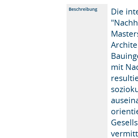
Die int
Beschreibung
"Nachha
Master
Archite
Bauing
mit Nac
result
soziok
ausein
orient
Gesell
vermitt