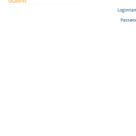
Students
Loginna
Passwo