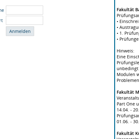
Fakultät 
me
Prüfungsan
rt
• Einschre
• Austragu
• 1. Prüfu
• Prüfunge
Hinweis:
Eine Eins
Prüfungsle
unbedingt 
Modulen we
Problemen
Fakultät 
Veranstal
Part One u
14.04. - 2
Prüfungsa
01.06. - 3
Fakultät 