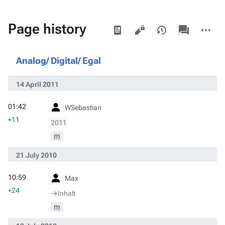
Views
associated-
More
Page history
pages
actions
Analog/ Digital/ Egal
14 April 2011
01:42
WSebastian
+11
2011
m
21 July 2010
10:59
Max
+24
→‎Inhalt
m