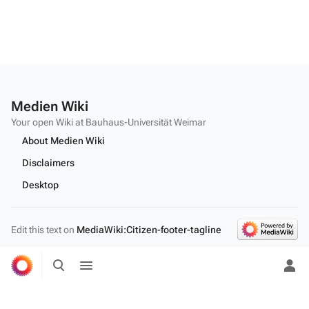
Medien Wiki
Your open Wiki at Bauhaus-Universität Weimar
About Medien Wiki
Disclaimers
Desktop
Edit this text on
MediaWiki:Citizen-footer-tagline
Toggle
Toggle
search
menu
Tog
per
me