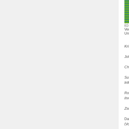
(c
Ve
Un
Kr
Jo
Ch
Su
In
Ro
ih
Zs
Da
(V