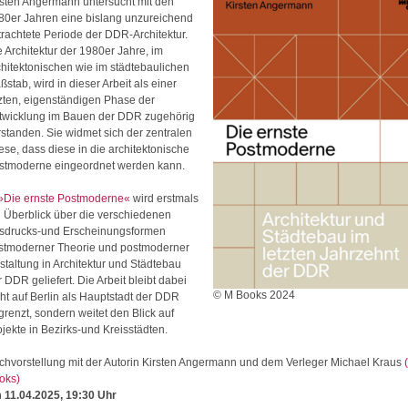
rsten Angermann untersucht mit den
80er Jahren eine bislang unzureichend
trachtete Periode der DDR-Architektur.
e Architektur der 1980er Jahre, im
chitektonischen wie im städtebaulichen
stab, wird in dieser Arbeit als einer
tzten, eigenständigen Phase der
twicklung im Bauen der DDR zugehörig
rstanden. Sie widmet sich der zentralen
ese, dass diese in die architektonische
stmoderne eingeordnet werden kann.
»Die ernste Postmoderne«
wird erstmals
n Überblick über die verschiedenen
sdrucks-und Erscheinungsformen
stmoderner Theorie und postmoderner
staltung in Architektur und Städtebau
 DDR geliefert. Die Arbeit bleibt dabei
© M Books 2024
cht auf Berlin als Hauptstadt der DDR
grenzt, sondern weitet den Blick auf
ojekte in Bezirks-und Kreisstädten.
chvorstellung mit der Autorin Kirsten Angermann und dem Verleger Michael Kraus
oks)
 11.04.2025, 19:30 Uhr