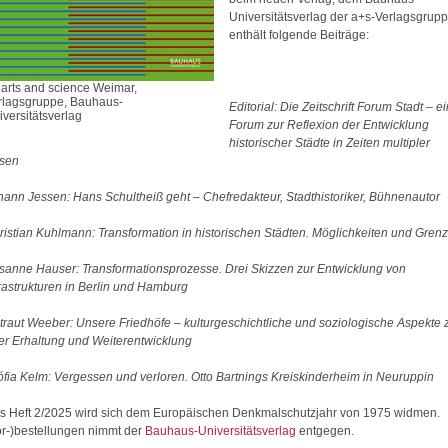
Universitätsverlag der a+s-Verlagsgrupp
enthält folgende Beiträge:
) arts and science Weimar,
rlagsgruppe, Bauhaus-
Editorial: Die Zeitschrift Forum Stadt – ei
iversitätsverlag
Forum zur Reflexion der Entwicklung
historischer Städte in Zeiten multipler
isen
hann Jessen: Hans Schultheiß geht – Chefredakteur, Stadthistoriker, Bühnenautor
ristian Kuhlmann: Transformation in historischen Städten. Möglichkeiten und Gren
sanne Hauser: Transformationsprozesse. Drei Skizzen zur Entwicklung von
frastrukturen in Berlin und Hamburg
traut Weeber: Unsere Friedhöfe – kulturgeschichtliche und soziologische Aspekte 
rer Erhaltung und Weiterentwicklung
ófia Kelm: Vergessen und verloren. Otto Bartnings Kreiskinderheim in Neuruppin
s Heft 2/2025 wird sich dem Europäischen Denkmalschutzjahr von 1975 widmen.
or-)bestellungen nimmt der
Bauhaus-Universitätsverlag
entgegen.