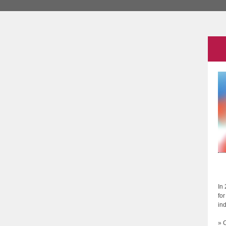
In
fo
in
» 