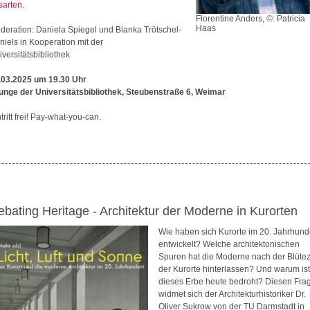
sarten
.
Florentine Anders, ©: Patricia
Haas
deration: Daniela Spiegel und Bianka Trötschel-
niels in Kooperation mit der
iversitätsbibliothek
.03.2025 um 19.30 Uhr
unge der Universitätsbibliothek, Steubenstraße 6, Weimar
tritt frei! Pay-what-you-can.
ebating Heritage - Architektur der Moderne in Kurorten
Wie haben sich Kurorte im 20. Jahrhund
entwickelt? Welche architektonischen
Spuren hat die Moderne nach der Blütez
der Kurorte hinterlassen? Und warum ist
dieses Erbe heute bedroht? Diesen Fra
widmet sich der Architekturhistoriker Dr.
Oliver Sukrow von der TU Darmstadt in