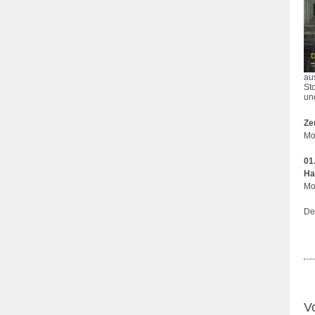
au
St
un
Ze
Mo
01
Ha
Mo
Der
V