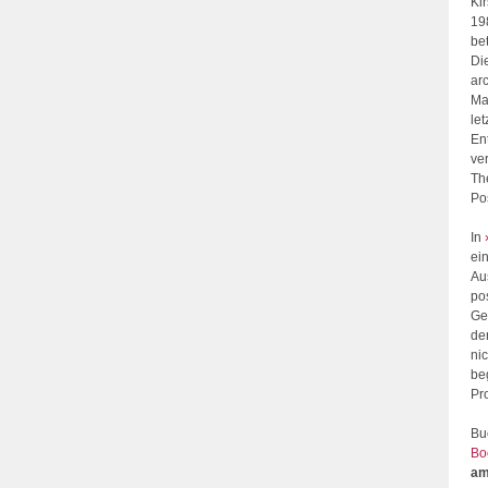
Ki
19
be
Di
ar
Maß
le
En
ve
Th
Po
In
ei
Au
po
Ge
der
ni
be
Pr
Bu
Bo
am