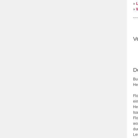
»
»
W
V
D
Bu
He
Flo
ei
He
Is
Fl
woh
du
Le