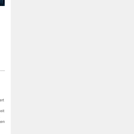
ert
eit
gen