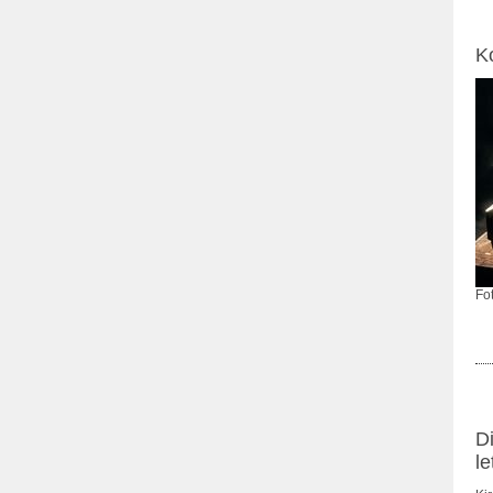
K
Fo
D
l