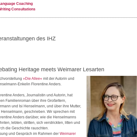
Language Coaching
riting Consultations
eranstaltungen des IHZ
ebating Heritage meets Weimarer Lesarten
chvorstellung
»Die Allee«
mit der Autorin und
nselmann-Enkelin Florentine Anders.
rentine Anders, Journalistin und Autorin, hat
nen Familienroman über ihre Großeltern,
rmann und Isi Henselmann, und über ihre Mutter,
a Henselmann, geschrieben. Wir sprechen mit
orentine Anders darüber, wie die Henselmanns
nten, lebten, stritten, sich verstrickten, litten und
rch die Geschichte rauschten.
sung und Gespräch im Rahmen der
Weimarer