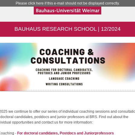
Please click here if this e-mail should not be displayed correctly.
BAUHAUS RESEARCH SCHOOL | 12/2024
 2025 we continue to offer our series of individual coaching sessions and consultati
r doctoral candidates, postdocs and junior professors at BRS. Find out about the
dividual opportunities and contact us for more information:
Coaching -
For doctoral candidates, Postdocs and Juniorprofessors