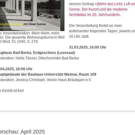
seinem Vortrag
»(Mehr als) Licht, Luft u
Sonne. Der Kurort und die moderne
Architektur im 20. Jahrhundert«
.
Die Veranstaltung findet an zwei
aufeinander folgenden Tagen, jeweils 
s: Innendekoration. Mein Heim, mein
16 Uhr, statt.
olz. Die gesamte Wohnungskunst in Bild
d Wort, 51.1940, S. 278.
31.03.2025, 16:00 Uhr
ughaus Bad Berka
,
Erdgeschoss (Lesesaal)
deration: Hella Tänzer, Ortschronistin Bad Berka
.04.2025, 16:00 Uhr
uptgebäude der Bauhaus-Universität Weimar, Raum 109
deration: Jessica Christoph, Verein Haus Bräutigam e.V.
 Eintritt ist frei!
orschau: April 2025