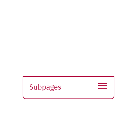
≡
Subpages
Expand
submenu