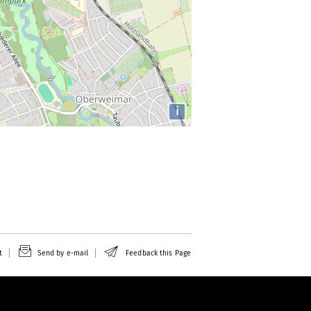
i
t
Send by e-mail
Feedback this Page