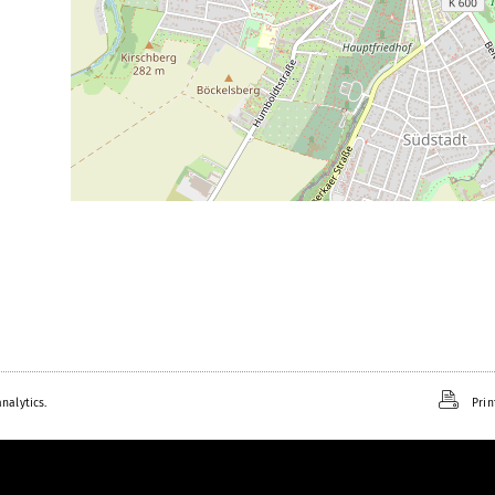
nalytics.
Prin