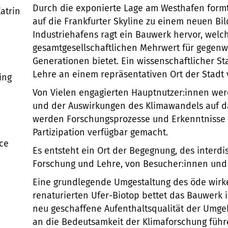
Durch die exponierte Lage am Westhafen formt
Katrin
auf die Frankfurter Skyline zu einem neuen Bi
Industriehafens ragt ein Bauwerk hervor, welc
gesamtgesellschaftlichen Mehrwert für gegenw
Generationen bietet. Ein wissenschaftlicher S
Lehre an einem repräsentativen Ort der Stadt v
ing
Von Vielen engagierten Hauptnutzer:innen wer
und der Auswirkungen des Klimawandels auf da
werden Forschungsprozesse und Erkenntnisse 
Partizipation verfügbar gemacht.
nce
Es entsteht ein Ort der Begegnung, des interdi
Forschung und Lehre, von Besucher:innen und 
Eine grundlegende Umgestaltung des öde wir
renaturierten Ufer-Biotop bettet das Bauwerk
neu geschaffene Aufenthaltsqualität der Umgeb
an die Bedeutsamkeit der Klimaforschung führ