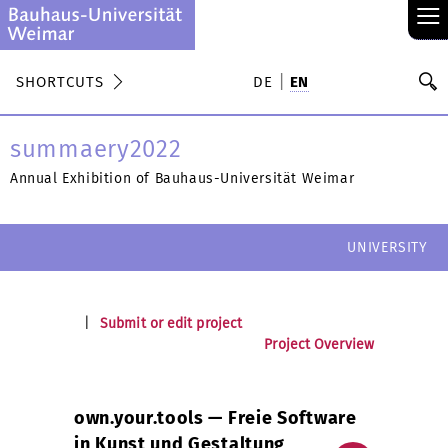
≡
S
SHORTCUTS
DE
EN
Se
summaery2022
Annual Exhibition of Bauhaus-Universität Weimar
UNIVERSITY
|
Submit or edit project
Project Overview
own.your.tools — Freie Software
in Kunst und Gestaltung