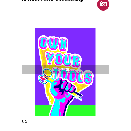
© ds
Project information
submitted by
ds