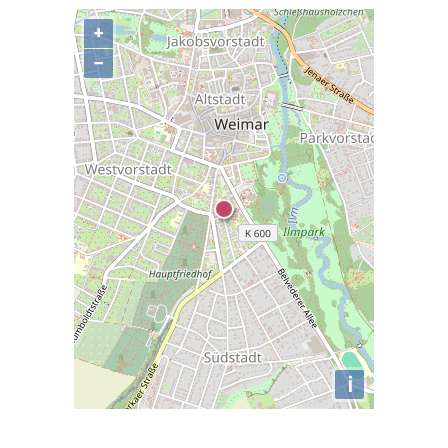
+
−
i