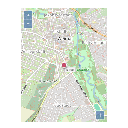
+
−
i