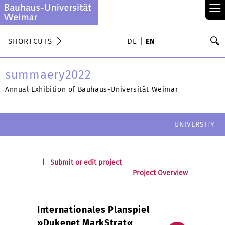
≡
S
SHORTCUTS
DE
EN
Se
summaery2022
Annual Exhibition of Bauhaus-Universität Weimar
UNIVERSITY
|
Submit or edit project
Project Overview
Internationales Planspiel
»Dukenet MarkStrat«