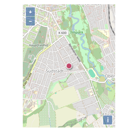
+
−
i