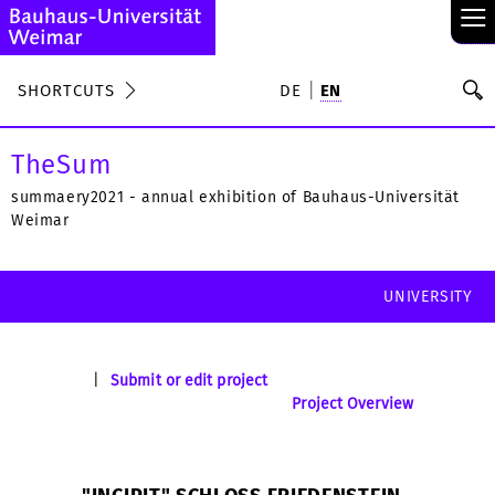
≡
S
SHORTCUTS
DE
EN
Se
TheSum
summaery2021 - annual exhibition of Bauhaus-Universität
Weimar
UNIVERSITY
|
Submit or edit project
Project Overview