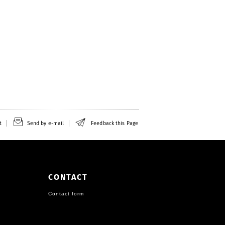
t
Send by e-mail
Feedback this Page
CONTACT
Contact form