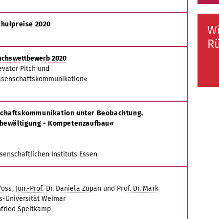
chulpreise 2020
Wi
Rü
uchswettbewerb 2020
evator Pitch und
ssenschaftskommunikation«
schaftskommunikation unter Beobachtung.
nbewältigung - Kompetenzaufbau«
G
ssenschaftlichen Instituts Essen
Voss
,
Jun.-Prof. Dr. Daniela Zupan
und
Prof. Dr. Mark
-Universität Weimar
infried Speitkamp