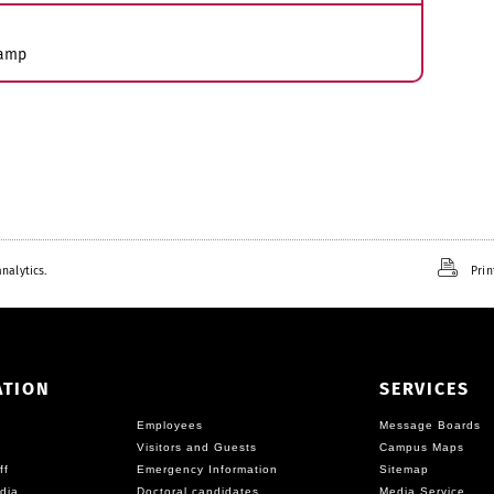
kamp
nalytics.
Prin
ATION
SERVICES
Employees
Message Boards
Visitors and Guests
Campus Maps
ff
Emergency Information
Sitemap
dia
Doctoral candidates
Media Service