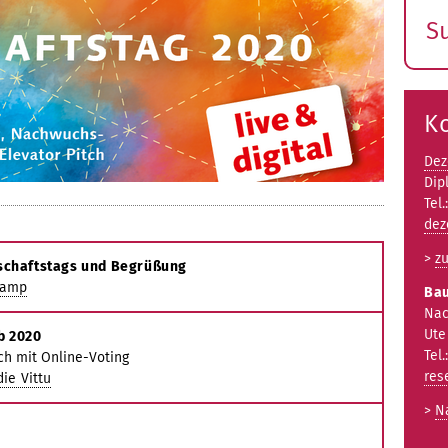
S
E
s
K
Dez
Dip
Tel.
dez
>
z
schaftstags und Begrüßung
tkamp
Bau
Nac
Ute
b 2020
Tel.
ch mit Online-Voting
res
die Vittu
>
N