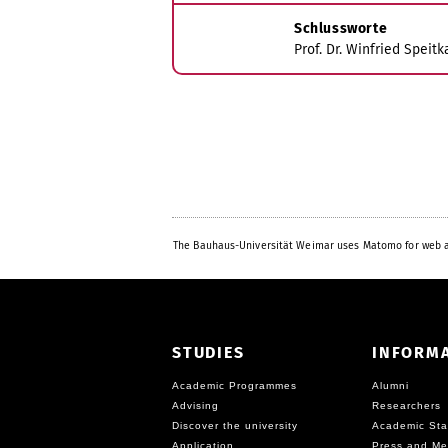
Schlussworte
Prof. Dr. Winfried Speit
The Bauhaus-Universität Weimar uses Matomo for web a
STUDIES
INFORM
Academic Programmes
Alumni
Advising
Researchers
Discover the university
Academic Sta
Application
Press and Me