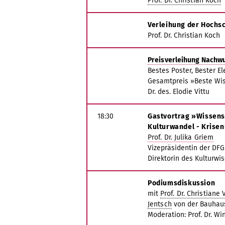
Prof. Dr. Christian Koch
Verleihung der Hochs
Prof. Dr. Christian Koch
Preisverleihung Nachw
Bestes Poster, Bester El
Gesamtpreis »Beste Wi
Dr. des. Elodie Vittu
18:30
Gastvortrag »Wissen
Kulturwandel - Krise
Prof. Dr. Julika Griem
Vizepräsidentin der DF
Direktorin des Kulturwi
Podiumsdiskussion
mit
Prof. Dr. Christiane 
Jentsch
von der Bauhaus
Moderation: Prof. Dr. W