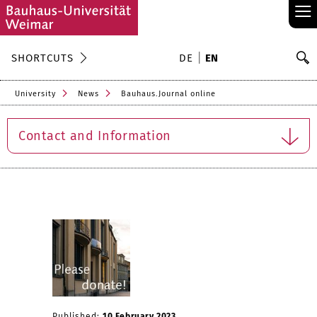
≡
S
SHORTCUTS
DE
EN
Se
University
News
Bauhaus.Journal online
Contact and Information
Published:
10 February 2023