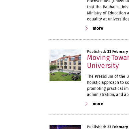
Hochschule« (universiti
that the Bauhaus-Univ
Ministry of Education
equality at universities
more
Published:
23 February
Moving Towar
University
The Presidium of the 
holistic approach to so
promoting practical im
administration, and a
more
Published:
23 February