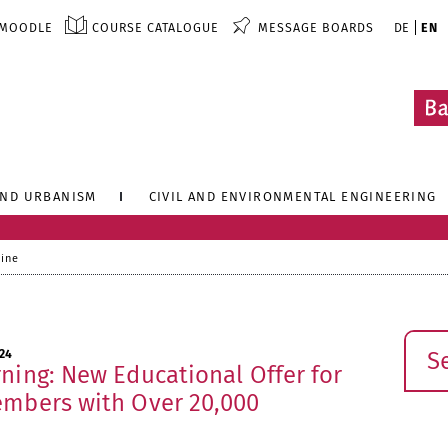
MOODLE
COURSE CATALOGUE
MESSAGE BOARDS
DE
EN
AND URBANISM
CIVIL AND ENVIRONMENTAL ENGINEERING
line
Sear
24
ning: New Educational Offer for
embers with Over 20,000