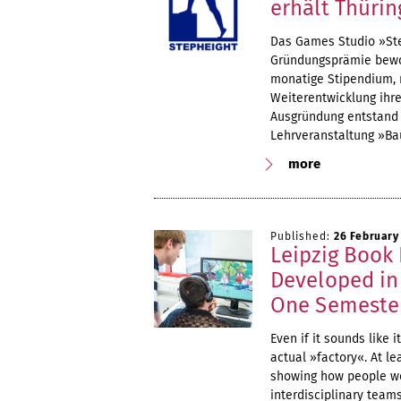
erhält Thüri
Das Games Studio »Step
Gründungsprämie bewor
monatige Stipendium, m
Weiterentwicklung ihre
Ausgründung entstand
Lehrveranstaltung »B
more
Published:
26 February
Leipzig Book
Developed in
One Semeste
Even if it sounds like 
actual »factory«. At lea
showing how people wor
interdisciplinary team