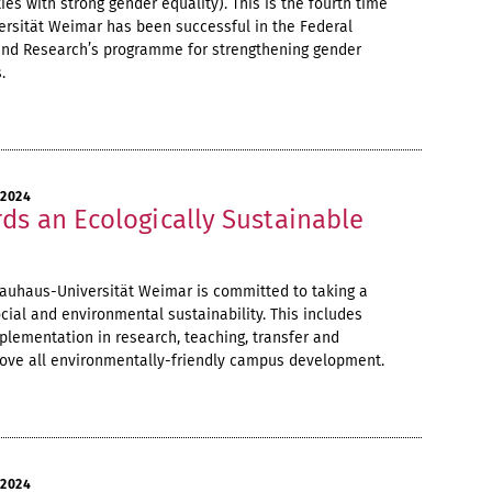
es with strong gender equality). This is the fourth time
ersität Weimar has been successful in the Federal
 and Research’s programme for strengthening gender
.
 2024
ds an Ecologically Sustainable
Bauhaus-Universität Weimar is committed to taking a
cial and environmental sustainability. This includes
plementation in research, teaching, transfer and
bove all environmentally-friendly campus development.
 2024