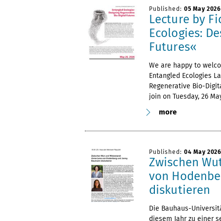
Published:
05 May 2026
Lecture by F
Ecologies: De
Futures«
We are happy to welcom
Entangled Ecologies La
Regenerative Bio-Digita
join on Tuesday, 26 Ma
more
Published:
04 May 202
Zwischen Wut
von Hodenbe
diskutieren
Die Bauhaus-Universit
diesem Jahr zu einer s