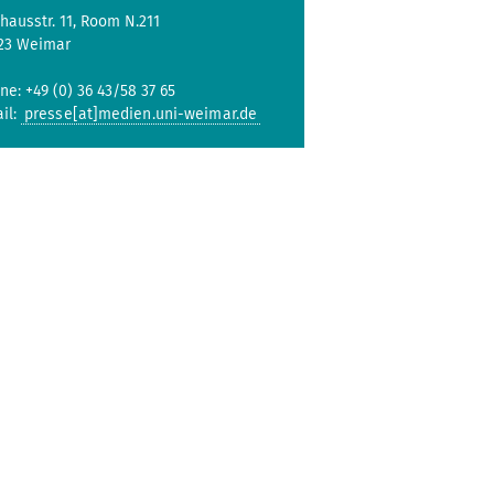
hausstr. 11, Room N.211
23 Weimar
ne: +49 (0) 36 43/58 37 65
il:
presse[at]medien.uni-weimar.de