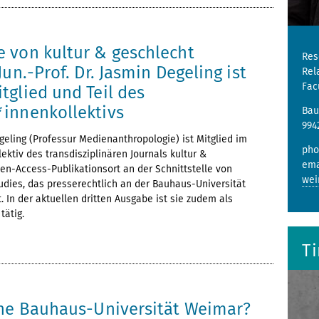
 von kultur & geschlecht
Res
Jun.-Prof. Dr. Jasmin Degeling ist
Rel
Fac
tglied und Teil des
innenkollektivs
Bau
994
egeling (Professur Medienanthropologie) ist Mitglied im
pho
ktiv des transdisziplinären Journals kultur &
ema
en-Access-Publikationsort an der Schnittstelle von
wei
dies, das presserechtlich an der Bauhaus-Universität
. In der aktuellen dritten Ausgabe ist sie zudem als
tätig.
T
6
the Bauhaus-Universität Weimar?