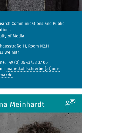
earch Communications and Public
ations
ulty of Media
hausstraße 11, Room N2.11
23 Weimar
ne: +49 (0) 36 43/58 37 06
il:
marie.kohlschreiber[at]uni-
mar.de
ina Meinhardt