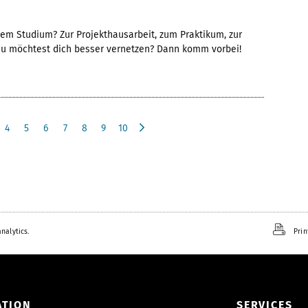
r
nem Studium? Zur Projekthausarbeit, zum Praktikum, zur
du möchtest dich besser vernetzen? Dann komm vorbei!
4
5
6
7
8
9
10
n
e
x
t
nalytics.
Prin
ATION
SERVICES