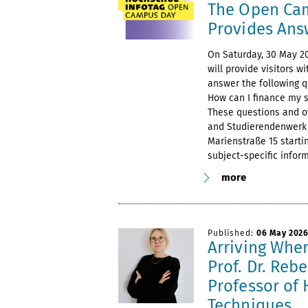
The Open Ca
Provides Ans
On Saturday, 30 May 2
will provide visitors w
answer the following q
How can I finance my 
These questions and o
and Studierendenwerk T
Marienstraße 15 starti
subject-specific infor
more
Published:
06 May 202
Arriving Whe
Prof. Dr. Reb
Professor of 
Techniques.