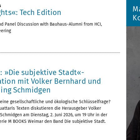
6
M
hts«: Tech Edition
K
nd Panel Discussion with Bauhaus-Alumni from HCI,
eering
i: »Die subjektive Stadt«-
tion mit Volker Bernhard und
nning Schmidgen
t eine gesellschaftliche und ökologische Schlüsselfrage?
attaris Texten diskutieren die Herausgeber Volker
chmidgen am Dienstag, 2. Juni 2026, um 19 Uhr in der
rie M BOOKS Weimar den Band Die subjektive Stadt.