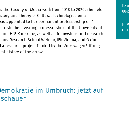
Bau
the Faculty of Media well; from 2018 to 2020, she held
994
istory and Theory of Cultural Technologies on a
was appointed to her permanent professorship on 1
pho
n, she held visiting professorships at the University of
ema
 and HfG Karlsruhe, as well as fellowships and research
uhaus Research School Weimar, IFK Vienna, and Oxford
ed a research project funded by the VolkswagenStiftung
ral history of the arrow.
6
emokratie im Umbruch: jetzt auf
hschauen