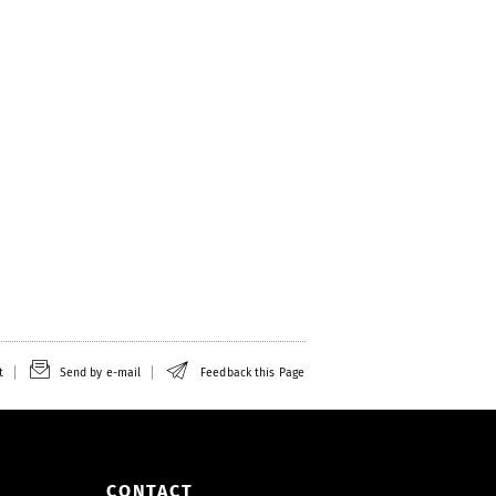
t
Send by e-mail
Feedback this Page
CONTACT