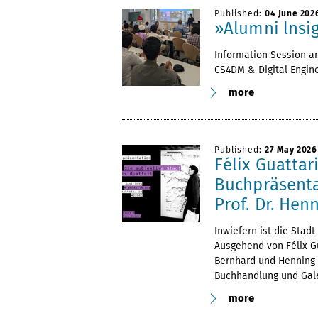
Published:
04 June 202
»Alumni lnsig
Information Session a
CS4DM & Digital Engin
more
Published:
27 May 2026
Félix Guattar
Buchpräsenta
Prof. Dr. He
Inwiefern ist die Stad
Ausgehend von Félix Gu
Bernhard und Henning S
Buchhandlung und Gale
more