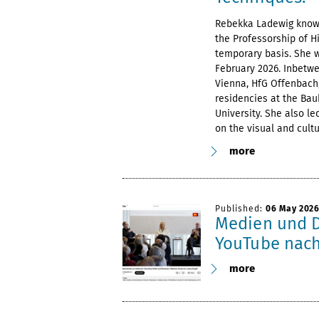
Rebekka Ladewig knows 
the Professorship of H
temporary basis. She 
February 2026. Inbetwee
Vienna, HfG Offenbach,
residencies at the Ba
University. She also l
on the visual and cultu
more
Published:
06 May 202
Medien und D
YouTube nac
more