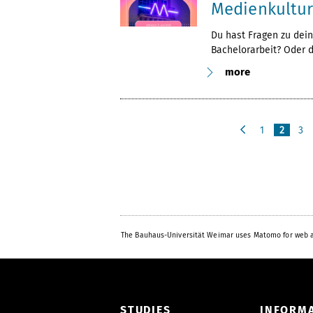
Medienkultu
Du hast Fragen zu dei
Bachelorarbeit? Oder 
more
1
2
3
p
r
e
v
i
o
u
The Bauhaus-Universität Weimar uses Matomo for web a
s
STUDIES
INFORM