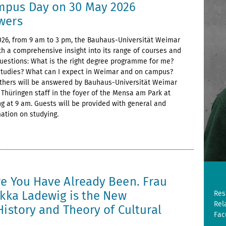
mpus Day on 30 May 2026
wers
026, from 9 am to 3 pm, the Bauhaus-Universität Weimar
ith a comprehensive insight into its range of courses and
uestions: What is the right degree programme for me?
studies? What can I expect in Weimar and on campus?
thers will be answered by Bauhaus-Universität Weimar
hüringen staff in the foyer of the Mensa am Park at
ng at 9 am. Guests will be provided with general and
mation on studying.
6
re You Have Already Been. Frau
ekka Ladewig is the New
Res
Rel
History and Theory of Cultural
Fac