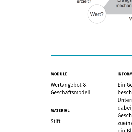
MODULE
INFORM
Wertangebot &
Ein G
Geschäftsmodell
besch
Unter
dabei
MATERIAL
Gesch
Stift
zuein
ein B