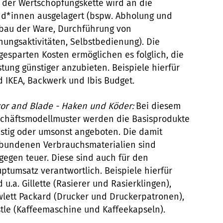
l der Wertschöpfungskette wird an die
d*innen ausgelagert (bspw. Abholung und
bau der Ware, Durchführung von
nungsaktivitäten, Selbstbedienung). Die
gesparten Kosten ermöglichen es folglich, die
stung günstiger anzubieten. Beispiele hierfür
d IKEA, Backwerk und Ibis Budget.
or and Blade - Haken und Köder:
Bei diesem
chäftsmodellmuster werden die Basisprodukte
stig oder umsonst angeboten. Die damit
bundenen Verbrauchsmaterialien sind
gegen teuer. Diese sind auch für den
ptumsatz verantwortlich. Beispiele hierfür
d u.a. Gillette (Rasierer und Rasierklingen),
lett Packard (Drucker und Druckerpatronen),
tle (Kaffeemaschine und Kaffeekapseln).