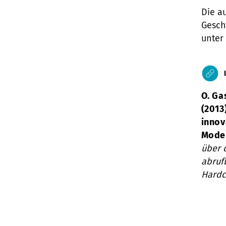
Die a
Gesch
unter 
O. Ga
(2013
innov
Model
über 
abruf
Hardc