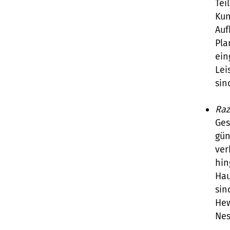
Tei
Kun
Auf
Pla
ein
Lei
sin
Raz
Ges
gün
ver
hin
Hau
sin
Hew
Nes