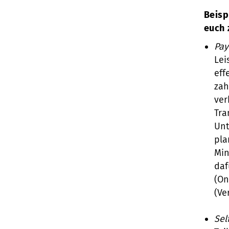
Beisp
euch
Pay
Lei
eff
zah
ver
Tra
Unt
pla
Min
daf
(On
(Ve
Sel