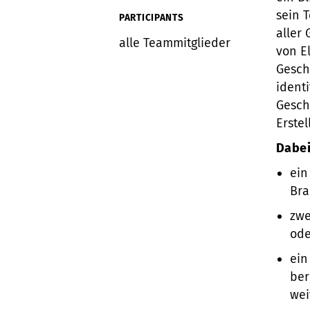
sein 
PARTICIPANTS
aller
alle Teammitglieder
von E
Gesch
ident
Geschä
Erste
Dabei
ein
Bra
zwe
ode
ein
ber
wei