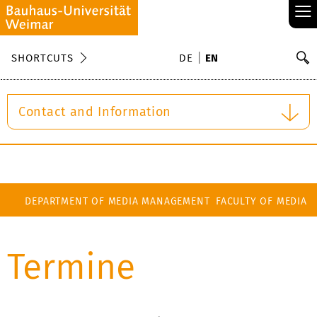
≡
S
SHORTCUTS
DE
EN
Se
Contact and Information
DEPARTMENT OF MEDIA MANAGEMENT
FACULTY OF MEDIA
Termine