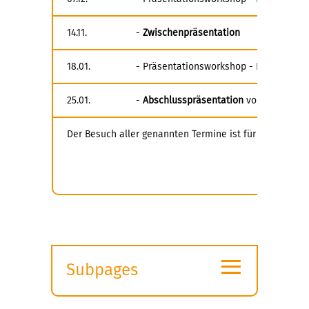
14.11.
-
Zwischenpräsentation
18.01.
- Präsentationsworkshop - Interne Vor
25.01.
-
Abschlusspräsentation
vor Unterneh
Der Besuch aller genannten Termine ist für den Schein
≡
Subpages
Expand
submenu