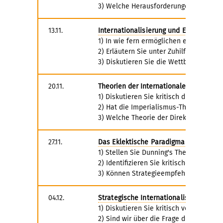
3) Welche Herausforderungen bezüglich
13.11.
Internationalisierung und E-Commerce
1) In wie fern ermöglichen elektronisc
2) Erläutern Sie unter Zuhilfenahme d
3) Diskutieren Sie die Wettbewerbsinte
20.11.
Theorien der Internationalen Unterne
1) Diskutieren Sie kritisch die wichtig
2) Hat die Imperialismus-Theorie heut
3) Welche Theorie der Direktinvestiti
27.11.
Das Eklektische Paradigma des John D
1) Stellen Sie Dunning's Theorie von "A 
2) Identifizieren Sie kritische Punkte,
3) Können Strategieempfehlungen für 
04.12.
Strategische Internationalisierungsko
1) Diskutieren Sie kritisch vor dem Hi
2) Sind wir über die Frage der Anglei