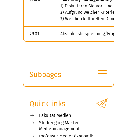
1) Diskutieren Sie Vor- und Nachteile 
2) Aufgrund welcher Kriterien würden S
3) Welchen kulturellen Dimensionen h
29.01.
Abschlussbesprechung/Fragestunde
≡
Subpages
Expand
submenu
Quicklinks
Fakultät Medien
Studiengang Master
Medienmanagement
Professur Medienökonomik