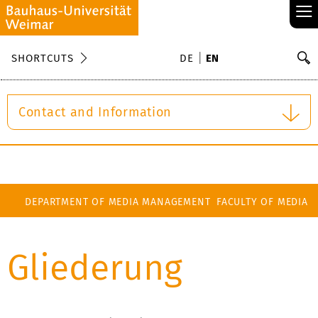
≡
S
SHORTCUTS
DE
EN
Se
Contact and Information
DEPARTMENT OF MEDIA MANAGEMENT
FACULTY OF MEDIA
Gliederung