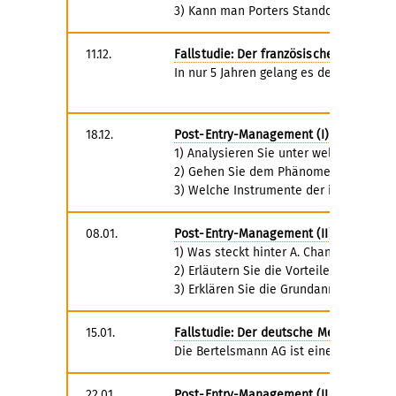
3) Kann man Porters Standortmodell au
11.12.
Fallstudie: Der französische Medienko
In nur 5 Jahren gelang es dem Vorstan
18.12.
Post-Entry-Management (I) - Internati
1) Analysieren Sie unter welchen Bedin
2) Gehen Sie dem Phänomen nach, dass d
3) Welche Instrumente der internation
08.01.
Post-Entry-Management (II) - Organisa
1) Was steckt hinter A. Chandlers berüh
2) Erläutern Sie die Vorteile einer t
3) Erklären Sie die Grundannahmen der
15.01.
Fallstudie: Der deutsche Medienriese
Die Bertelsmann AG ist einer der größ
22.01.
Post-Entry-Management (III) - Intern