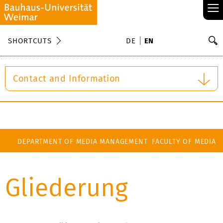
≡
S
SHORTCUTS
DE
EN
Se
Contact and Information
DEPARTMENT OF MEDIA MANAGEMENT
FACULTY OF MEDIA
Gliederung