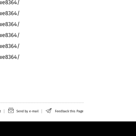
awe8364/
awe8364/
awe8364/
awe8364/
awe8364/
awe8364/
t
Send by e-mail
Feedback this Page