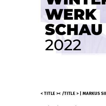
< TITLE >< /TITLE > | MARKUS S