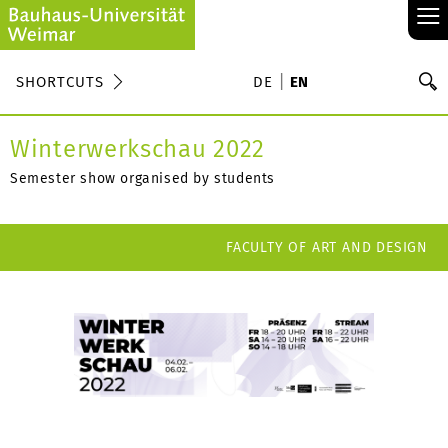
≡
S
SHORTCUTS
DE
EN
Se
Winterwerkschau 2022
Semester show organised by students
FACULTY OF ART AND DESIGN