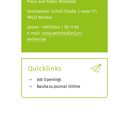
Press and Public Relations
Geschwister-Scholl-Straße 7, room 111
99423 Weimar
phone: +49(0)3643 / 58 11 86
e-mail:
romy.weinhold[at]uni-
weimar.de
Quicklinks
Job Openings
Bauhaus.Journal Online