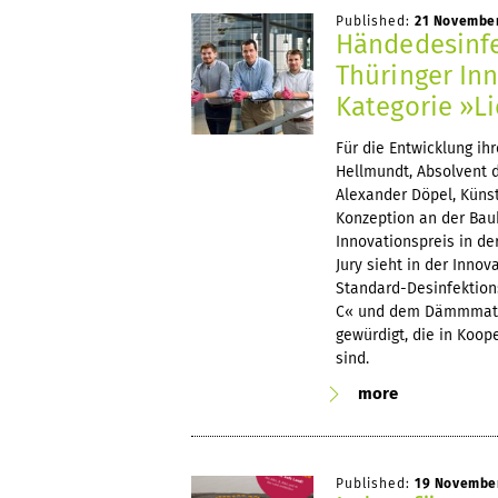
Published:
21 Novembe
Händedesinfe
Thüringer Inn
Kategorie »L
Für die Entwicklung ih
Hellmundt, Absolvent 
Alexander Döpel, Künst
Konzeption an der Bau
Innovationspreis in de
Jury sieht in der Innov
Standard-Desinfektions
C« und dem Dämmmater
gewürdigt, die in Koo
sind.
more
Published:
19 Novembe