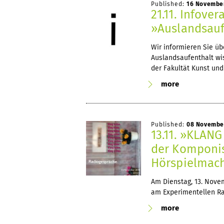
Published:
16 Novembe
21.11. Infov
»Auslandsauf
Wir informieren Sie ü
Auslandsaufenthalt wis
der Fakultät Kunst und
more
Published:
08 Novembe
13.11. »KLAN
der Komponis
Hörspielmach
Am Dienstag, 13. Novem
am Experimentellen Rad
more