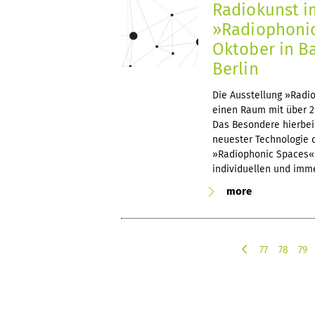
Radiokunst i
»Radiophonic
Oktober in B
Berlin
Die Ausstellung »Radi
einen Raum mit über 20
Das Besondere hierbei:
neuester Technologie 
»Radiophonic Spaces« w
individuellen und imme
more
77
78
79
p
r
e
v