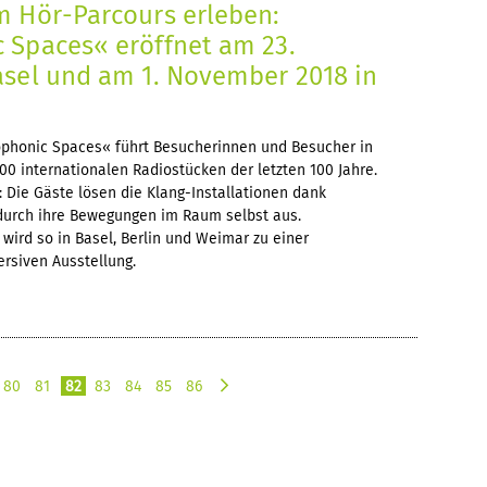
m Hör-Parcours erleben:
 Spaces« eröffnet am 23.
asel und am 1. November 2018 in
ophonic Spaces« führt Besucherinnen und Besucher in
0 internationalen Radiostücken der letzten 100 Jahre.
 Die Gäste lösen die Klang-Installationen dank
durch ihre Bewegungen im Raum selbst aus.
ird so in Basel, Berlin und Weimar zu einer
rsiven Ausstellung.
80
81
82
83
84
85
86
n
e
x
t