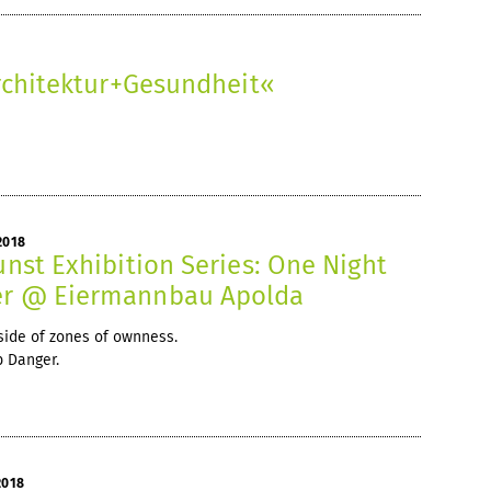
Architektur+Gesundheit«
2018
Kunst Exhibition Series: One Night
er @ Eiermannbau Apolda
side of zones of ownness.
b Danger.
2018