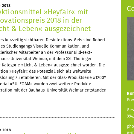
r 2018
C
ktionsmittel »Heyfair« mit
ovationspreis 2018 in der
icht & Leben« ausgezeichnet
res kurzzeitig sichtbaren Desinfektions-Gels sind Robert
des Studiengangs Visuelle Kommunikation, und
lerischer Mitarbeiter an der Professur Bild-Text-
haus-Universität Weimar, mit dem XXI. Thüringer
r Kategorie »Licht & Leben« ausgezeichnet worden. Die
ation »Heyfair« das Potenzial, sich als weltweite
lösung zu etablieren. Mit der Glas-Produktserie »1200°
ial »SULFOAM« wurden zwei weitere Produkte
peration mit der Bauhaus-Universität Weimar entstanden
Ro
Pre
Ges
994
pho
r 2018
e-m