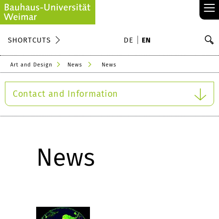
≡
S
SHORTCUTS
DE
EN
Se
Art and Design
News
News
Contact and Information
News