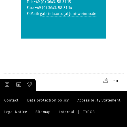
Tel: +49 (0) 3643. 58 31 15
Fax: +49 (0) 3643. 58 31 14
E-Mail:
gabriela.oroz[at]uni-weimar.de
Print
Contact
Data protection policy
Accessibility Statement
Legal Notice
Sitemap
Internal
TYPO3