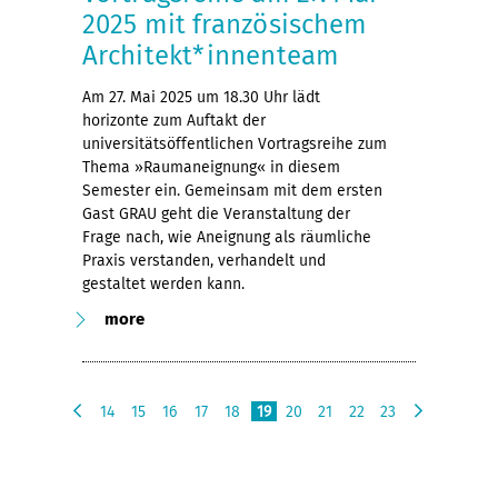
2025 mit französischem
Architekt*innenteam
Am 27. Mai 2025 um 18.30 Uhr lädt
horizonte zum Auftakt der
universitätsöffentlichen Vortragsreihe zum
Thema »Raumaneignung« in diesem
Semester ein. Gemeinsam mit dem ersten
Gast GRAU geht die Veranstaltung der
Frage nach, wie Aneignung als räumliche
Praxis verstanden, verhandelt und
gestaltet werden kann.
more
14
15
16
17
18
19
20
21
22
23
p
n
r
e
e
x
v
t