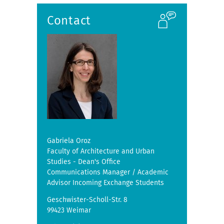
i
Contact
o
u
s
Gabriela Oroz
Faculty of Architecture and Urban
Studies - Dean's Office
Communications Manager / Academic
Advisor Incoming Exchange Students
Geschwister-Scholl-Str. 8
99423 Weimar