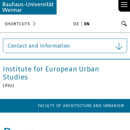
≡
S
SHORTCUTS
DE
EN
Se
Contact and Information
Institute for European Urban
Studies
(IfEU)
FACULTY OF ARCHITECTURE AND URBANISM